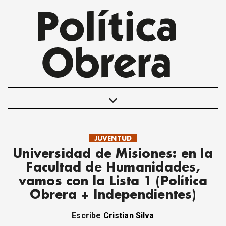
keyboard_arrow_down
JUVENTUD
POLÍTICAS
Universidad de Misiones: en la
INTERNACIONALES
Facultad de Humanidades,
MOVIMIENTO OBRERO
vamos con la Lista 1 (Política
MUJER
Obrera + Independientes)
ECONOMÍA
SOCIEDAD Y CULTURA
Escribe
Cristian Silva
JUVENTUD