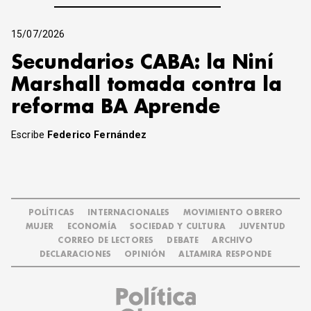
15/07/2026
Secundarios CABA: la Niní
Marshall tomada contra la
reforma BA Aprende
Escribe
Federico Fernández
POLÍTICAS
INTERNACIONALES
MOVIMIENTO OBRERO
MUJER
ECONOMÍA
SOCIEDAD Y CULTURA
JUVENTUD
CORREO DE LECTORES
DEBATE
ARCHIVO
DECLARACIONES
OPINIÓN
ALTAMIRA RESPONDE