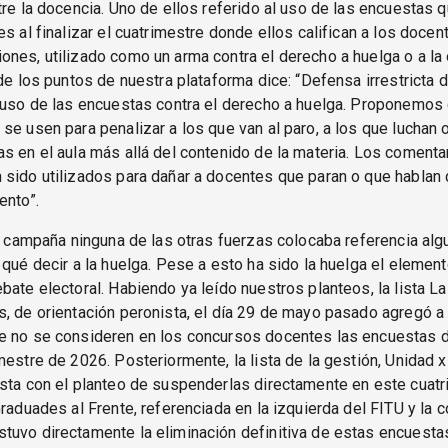
tre la docencia. Uno de ellos referido al uso de las encuestas q
es al finalizar el cuatrimestre donde ellos califican a los docen
nes, utilizado como un arma contra el derecho a huelga o a la 
 de los puntos de nuestra plataforma dice: “Defensa irrestricta 
 uso de las encuestas contra el derecho a huelga. Proponemos 
se usen para penalizar a los que van al paro, a los que luchan 
s en el aula más allá del contenido de la materia. Los comenta
sido utilizados para dañar a docentes que paran o que hablan d
ento”.
la campaña ninguna de las otras fuerzas colocaba referencia alg
 qué decir a la huelga. Pese a esto ha sido la huelga el elemen
bate electoral. Habiendo ya leído nuestros planteos, la lista L
, de orientación peronista, el día 29 de mayo pasado agregó a
e no se consideren en los concursos docentes las encuestas 
mestre de 2026. Posteriormente, la lista de la gestión, Unidad x
sta con el planteo de suspenderlas directamente en este cuatr
Graduades al Frente, referenciada en la izquierda del FITU y la 
uvo directamente la eliminación definitiva de estas encuesta