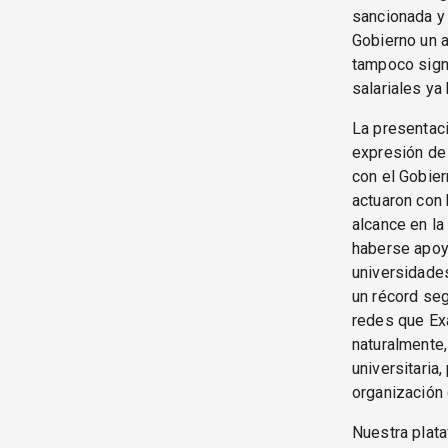
sancionada y 
Gobierno un a
tampoco signi
salariales ya
La presentaci
expresión de
con el Gobier
actuaron con 
alcance en la
haberse apoya
universidades
un récord seg
redes que Exa
naturalmente,
universitaria
organización 
Nuestra plat