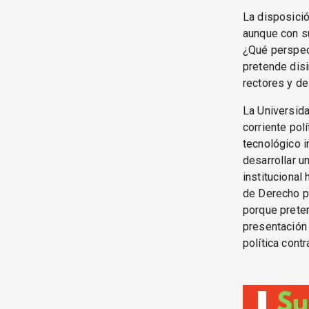
La disposició
aunque con su
¿Qué perspec
pretende disi
rectores y de
La Universida
corriente pol
tecnológico i
desarrollar u
institucional
de Derecho po
porque preten
presentación 
política cont