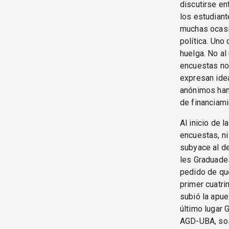
discutirse en
los estudiant
muchas ocasio
política. Uno
huelga. No al
encuestas no 
expresan idea
anónimos han 
de financiami
Al inicio de 
encuestas, ni
subyace al de
les Graduades
pedido de qu
primer cuatri
subió la apue
último lugar 
AGD-UBA, sost