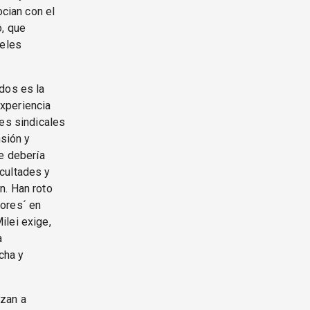
ocian con el
o, que
veles
dos es la
xperiencia
nes sindicales
nsión y
ue debería
cultades y
n. Han roto
dores´ en
ilei exige,
a
cha y
ezan a