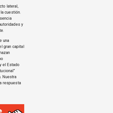
to lateral,
la cuestión.
usencia
autoridades y
te.
de una
l gran capital
chazan
no
 y el Estado
tucional”
. Nuestra
na respuesta