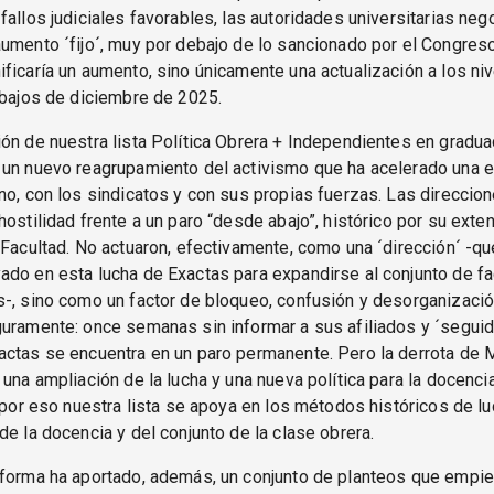
fallos judiciales favorables, las autoridades universitarias neg
umento ´fijo´, muy por debajo de lo sancionado por el Congres
ficaría un aumento, sino únicamente una actualización a los ni
 bajos de diciembre de 2025.
ón de nuestra lista Política Obrera + Independientes en gradua
 un nuevo reagrupamiento del activismo que ha acelerado una e
no, con los sindicatos y con sus propias fuerzas. Las direccio
hostilidad frente a un paro “desde abajo”, histórico por su exte
 Facultad. No actuaron, efectivamente, como una ´dirección´ -q
do en esta lucha de Exactas para expandirse al conjunto de fa
-, sino como un factor de bloqueo, confusión y desorganizació
uramente: once semanas sin informar a sus afiliados y ´segui
ctas se encuentra en un paro permanente. Pero la derrota de M
 una ampliación de la lucha y una nueva política para la docenci
, por eso nuestra lista se apoya en los métodos históricos de lu
de la docencia y del conjunto de la clase obrera.
aforma ha aportado, además, un conjunto de planteos que empi