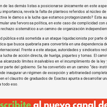
n de las demás listas a posicionarse únicamente en este aspec
 importancia, revela la falta de planteos referidos al núcleo de 
tiva le damos a la lucha que estamos protagonizando? Esta a
mular una fervorosa política, en este caso de complicidad con 
 rechazo sistemático a un camino de organización independien
d pública está sometida a un ataque liquidacionista por parte 
ítica que busca quebrarla para convertirla en una dependencia de
nternacional. Frente a este ataque, autoridades y sindicatos re
na lucha de acción directa, de huelga, piquetes y tomas. El cami
 ha alcanzado límites insalvables en el incumplimiento de la ley
r parte del gobierno. Se ha convertido en un camino “des-insti
de inaugurar un régimen de excepción y arbitrariedad completa
en el claustro de graduados de Exactas apunta a desarrollar u
ra todo eso.