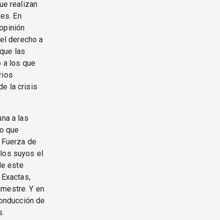
ue realizan
tes. En
opinión
del derecho a
que las
o a los que
rios
e la crisis
una a las
to que
a Fuerza de
 los suyos el
de este
 Exactas,
imestre. Y en
conducción de
s.