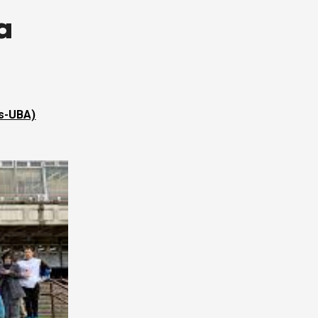
a
as-UBA)