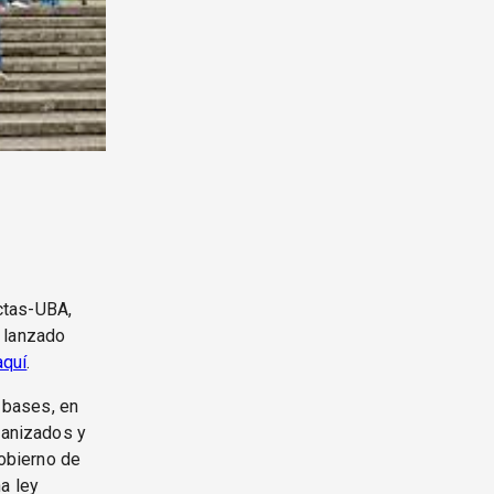
ctas-UBA,
s lanzado
aquí
.
s bases, en
ganizados y
gobierno de
a ley