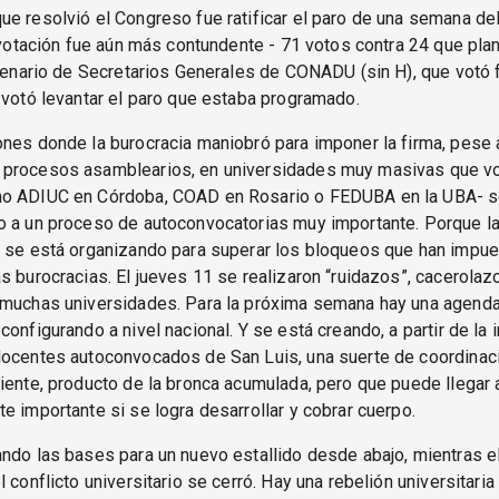
e resolvió el Congreso fue ratificar el paro de una semana del
a votación fue aún más contundente - 71 votos contra 24 que pla
Plenario de Secretarios Generales de CONADU (sin H), que votó f
 votó levantar el paro que estaba programado.
ones donde la burocracia maniobró para imponer la firma, pese
procesos asamblearios, en universidades muy masivas que vo
o ADIUC en Córdoba, COAD en Rosario o FEDUBA en la UBA- s
o a un proceso de autoconvocatorias muy importante. Porque l
y se está organizando para superar los bloqueos que han impu
s burocracias. El jueves 11 se realizaron “ruidazos”, cacerolaz
 muchas universidades. Para la próxima semana hay una agend
onfigurando a nivel nacional. Y se está creando, a partir de la i
docentes autoconvocados de San Luis, una suerte de coordinaci
iente, producto de la bronca acumulada, pero que puede llegar 
e importante si se logra desarrollar y cobrar cuerpo.
ndo las bases para un nuevo estallido desde abajo, mientras e
l conflicto universitario se cerró. Hay una rebelión universitari