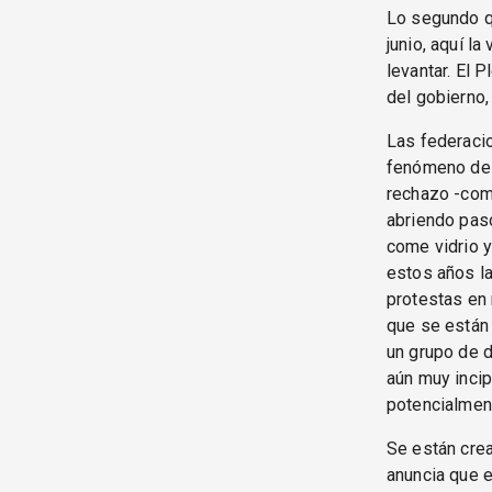
Lo segundo qu
junio, aquí l
levantar. El 
del gobierno,
Las federaci
fenómeno de 
rechazo -com
abriendo pas
come vidrio 
estos años la
protestas en
que se están c
un grupo de 
aún muy incip
potencialment
Se están crea
anuncia que e