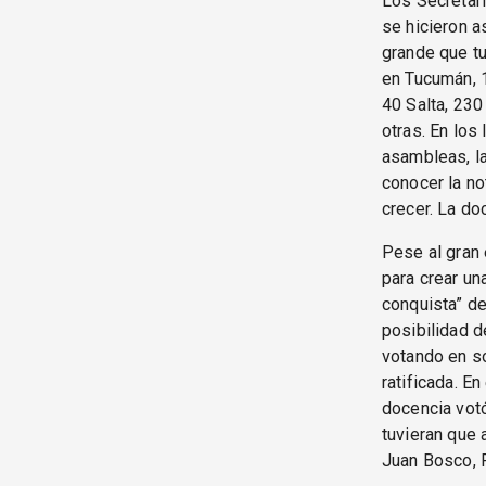
Los Secretar
se hicieron a
grande que tu
en Tucumán, 1
40 Salta, 230
otras. En los
asambleas, la
conocer la no
crecer. La do
Pese al gran 
para crear un
conquista” de
posibilidad d
votando en so
ratificada. En
docencia votó
tuvieran que 
Juan Bosco, R