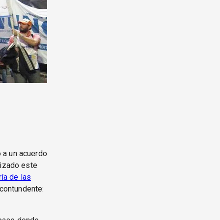
 a un acuerdo
lizado este
ría de las
 contundente: