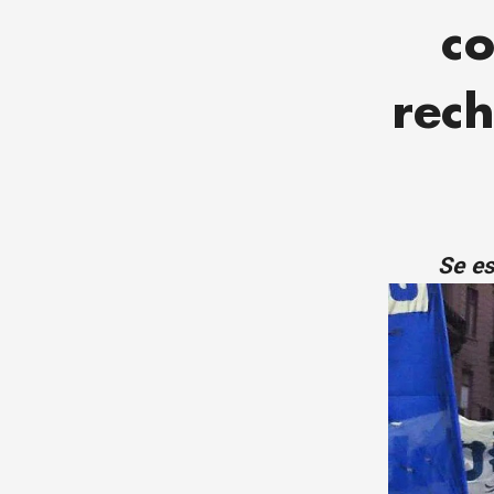
co
rech
Se es