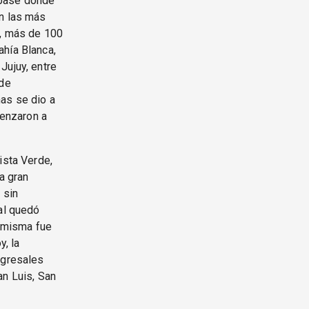
 base donde
on las más
, más de 100
ahía Blanca,
Jujuy, entre
 de
as se dio a
menzaron a
ista Verde,
a gran
 sin
ral quedó
a misma fue
y, la
ngresales
an Luis, San