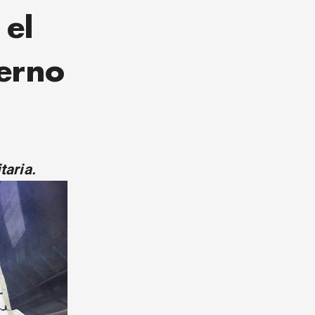
 el
ierno
taria.