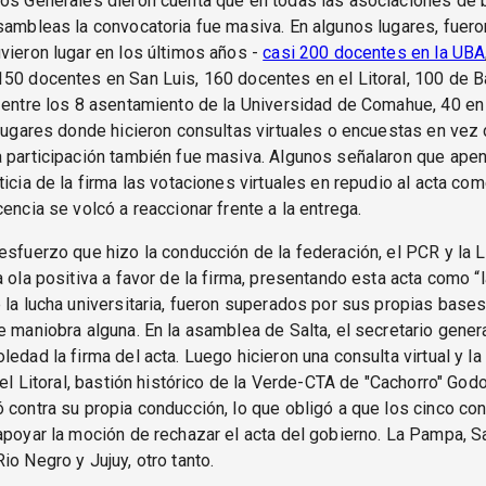
ios Generales dieron cuenta que en todas las asociaciones de
sambleas la convocatoria fue masiva. En algunos lugares, fuer
vieron lugar en los últimos años -
casi 200 docentes en la UBA
50 docentes en San Luis, 160 docentes en el Litoral, 100 de B
 entre los 8 asentamiento de la Universidad de Comahue, 40 en 
 lugares donde hicieron consultas virtuales o encuestas en vez
 participación también fue masiva. Algunos señalaron que apen
ticia de la firma las votaciones virtuales en repudio al acta co
cencia se volcó a reaccionar frente a la entrega.
esfuerzo que hizo la conducción de la federación, el PCR y la L
a ola positiva a favor de la firma, presentando esta acta como “l
 la lucha universitaria, fueron superados por sus propias bases
e maniobra alguna. En la asamblea de Salta, el secretario gene
ledad la firma del acta. Luego hicieron una consulta virtual y l
 el Litoral, bastión histórico de la Verde-CTA de "Cachorro" Godo
 contra su propia conducción, lo que obligó a que los cinco co
apoyar la moción de rechazar el acta del gobierno. La Pampa, S
io Negro y Jujuy, otro tanto.