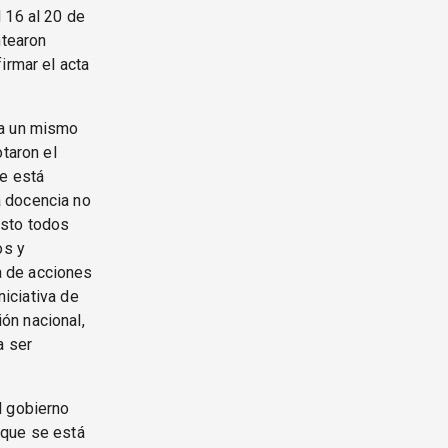
 16 al 20 de
ntearon
irmar el acta
 a un mismo
taron el
e está
a docencia no
esto todos
os y
a de acciones
niciativa de
ón nacional,
a ser
l gobierno
a que se está