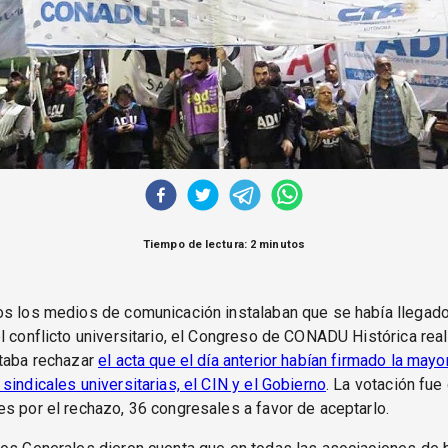
Tiempo de lectura: 2 minutos
os los medios de comunicación instalaban que se había llegado
l conflicto universitario, el Congreso de CONADU Histórica rea
otaba rechazar
el acta que el día anterior habían firmado la mayo
sindicales universitarias, el CIN y el Gobierno
. La votación fue
s por el rechazo, 36 congresales a favor de aceptarlo.