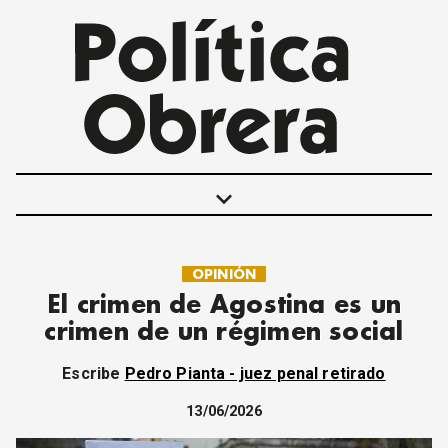
keyboard_arrow_down
OPINIÓN
POLÍTICAS
El crimen de Agostina es un
INTERNACIONALES
crimen de un régimen social
MOVIMIENTO OBRERO
MUJER
Escribe
Pedro Pianta - juez penal retirado
ECONOMÍA
SOCIEDAD Y CULTURA
13/06/2026
JUVENTUD