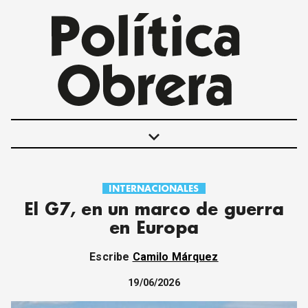
keyboard_arrow_down
INTERNACIONALES
POLÍTICAS
El G7, en un marco de guerra
INTERNACIONALES
en Europa
MOVIMIENTO OBRERO
MUJER
Escribe
Camilo Márquez
ECONOMÍA
SOCIEDAD Y CULTURA
19/06/2026
JUVENTUD