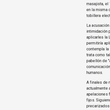
masajista, e
en la misma c
tobillera ele
La acusación 
intimidación 
aplicarles la
permitiría ap
contempla la 
trata como ta
pabellón de "
comunicación
humanos.
A finales de 
actualmente a
apelaciones f
fijos. Siguien
precarizados p