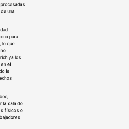
s procesadas
 de una
idad,
iona para
, lo que
 no
rich ya los
 en el
do la
rechos
mbos,
 la sala de
es físicos o
rabajadores