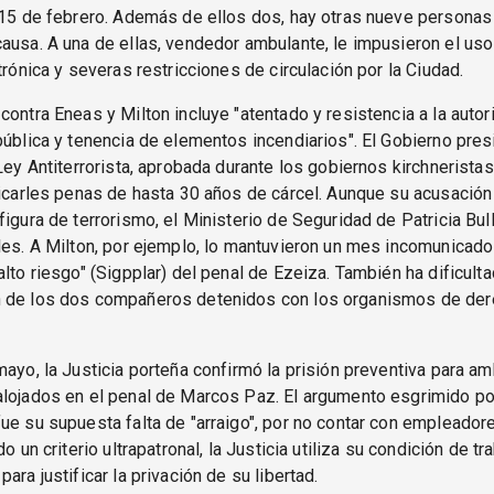
l 15 de febrero. Además de ellos dos, hay otras nueve persona
ausa. A una de ellas, vendedor ambulante, le impusieron el uso
ctrónica y severas restricciones de circulación por la Ciudad.
contra Eneas y Milton incluye "atentado y resistencia a la autor
pública y tenencia de elementos incendiarios". El Gobierno pres
 Ley Antiterrorista, aprobada durante los gobiernos kirchneristas
licarles penas de hasta 30 años de cárcel. Aunque su acusación
figura de terrorismo, el Ministerio de Seguridad de Patricia Bull
les. A Milton, por ejemplo, lo mantuvieron un mes incomunicado
alto riesgo" (Sigpplar) del penal de Ezeiza. También ha dificulta
 de los dos compañeros detenidos con los organismos de de
mayo, la Justicia porteña confirmó la prisión preventiva para a
lojados en el penal de Marcos Paz. El argumento esgrimido por
ue su supuesta falta de "arraigo", por no contar con empleador
do un criterio ultrapatronal, la Justicia utiliza su condición de t
ara justificar la privación de su libertad.