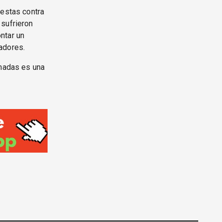
testas contra
 sufrieron
ntar un
adores.
rmadas es una