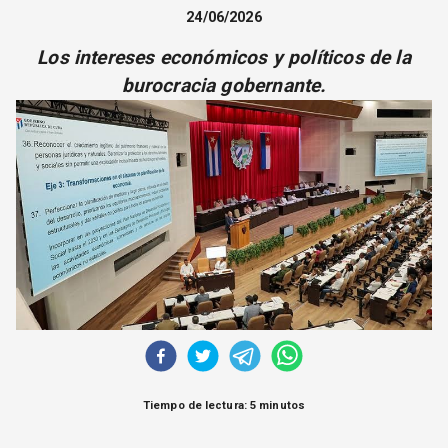
CORREO DE LECTORES
24/06/2026
DEBATE
Los intereses económicos y políticos de la
ARCHIVO
burocracia gobernante.
DECLARACIONES
OPINIÓN
ALTAMIRA RESPONDE
Política Obrera Revista
CONTACTO
Tiempo de lectura: 5 minutos