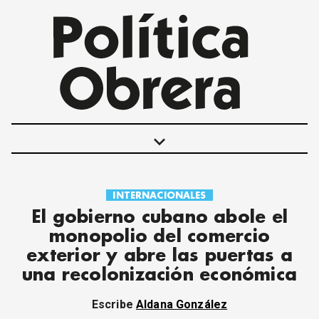
keyboard_arrow_down
INTERNACIONALES
POLÍTICAS
El gobierno cubano abole el
INTERNACIONALES
monopolio del comercio
MOVIMIENTO OBRERO
exterior y abre las puertas a
MUJER
una recolonización económica
ECONOMÍA
SOCIEDAD Y CULTURA
Escribe
Aldana González
JUVENTUD