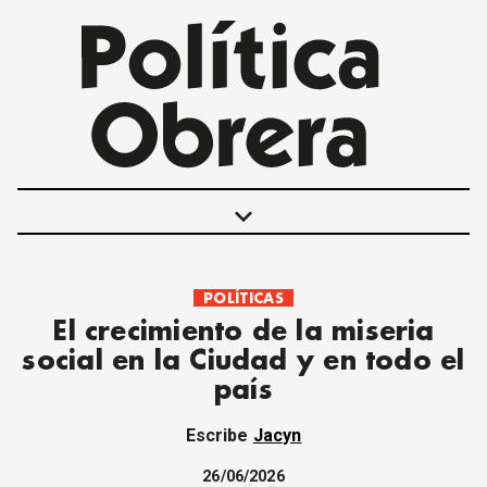
keyboard_arrow_down
POLÍTICAS
POLÍTICAS
El crecimiento de la miseria
INTERNACIONALES
social en la Ciudad y en todo el
MOVIMIENTO OBRERO
país
MUJER
ECONOMÍA
Escribe
Jacyn
SOCIEDAD Y CULTURA
JUVENTUD
26/06/2026