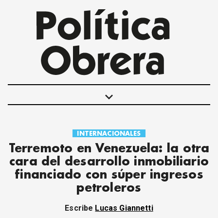
keyboard_arrow_down
INTERNACIONALES
POLÍTICAS
Terremoto en Venezuela: la otra
INTERNACIONALES
cara del desarrollo inmobiliario
MOVIMIENTO OBRERO
financiado con súper ingresos
MUJER
petroleros
ECONOMÍA
SOCIEDAD Y CULTURA
Escribe
Lucas Giannetti
JUVENTUD