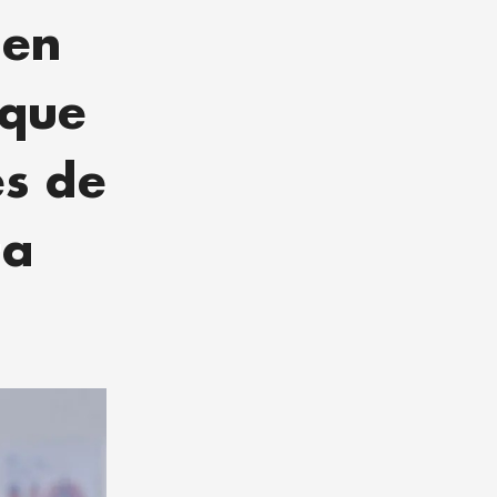
 en
 que
es de
ra