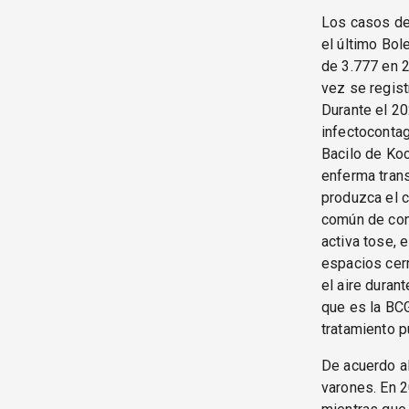
Los casos de
el último Bol
de 3.777 en 2
vez se regist
Durante el 20
infectocontag
Bacilo de Koc
enferma trans
produzca el c
común de cont
activa tose, 
espacios cer
el aire duran
que es la BCG
tratamiento p
De acuerdo a
varones. En 2