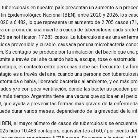
 tuberculosis en nuestro país presentan un aumento sin prece
etín Epidemiológico Nacional (BEN), entre 2020 y 2026, los ca
020 a 6.482, lo que representa un aumento de 2.705 casos (71,
ra en promedio una muerte a causa de tuberculosis cada siete 
25 se notificaron 17.283 casos. La tuberculosis es una enfer
iosa prevenible y curable, causada por una microbacteria con
h. Su contagio se produce por la inhalación del bacilo que una
mite a través del aire cuando habla, escupe, tose o estornuda.
ontagio, el contacto entre personas debe ser frecuente. La fo
agio es a través del aire, cuando una persona con tuberculosi
estornuda o habla, liberando bacterias al ambiente, y es más pr
rados y/o con poca ventilación, donde las bacterias pueden p
te más tiempo. Argentina tiene una vacuna que aplica en el perio
, que ayuda a prevenir las formas más graves de la enfermedad
uede durar varios meses, dependiendo de la gravedad de la inf
l BEN, el mayor número de casos de tuberculosis se encuentra 
025 hubo 10.483 contagios, equivalentes al 60,7 por ciento del 