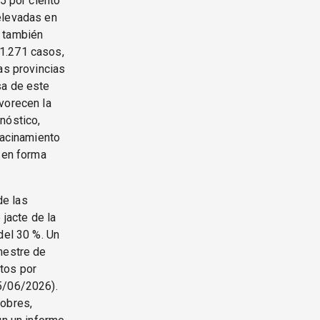
5 por ciento
elevadas en
s también
 1.271 casos,
as provincias
sa de este
vorecen la
nóstico,
hacinamiento
d en forma
de las
 jacte de la
del 30 %. Un
mestre de
tos por
5/06/2026).
pobres,