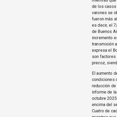
mientras que 
de los casos 
varones se ob
fueron más a
es decir, el 
de Buenos Air
incremento es
transmisión a
expresa el Bo
son factores 
precoz, siend
El aumento d
condiciones d
reducción de 
informe de la
octubre 2025
encima del se
Cuatro de cad