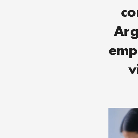
co
Arg
empe
v