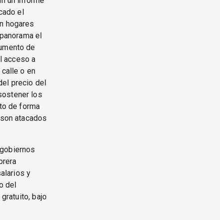
ún un informe
cado el
en hogares
l panorama el
aumento de
el acceso a
 calle o en
el precio del
sostener los
nto de forma
, son atacados
s gobiernos
brera
alarios y
o del
gratuito, bajo