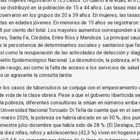
las mujeres registraron 6.725 casos. En cuanto a la edad, el 61,
se distribuyó en la población de 15 a 44 años. Las tasas más 
servaron en los grupos de 20 a 39 años. En mujeres, las tasa
ltas en edades jóvenes. En menores de 15 años se registraron
7,8 por ciento del total. Los mayores aumentos corresponden a l
es, Santa Fe, Córdoba, Entre Ríos y Mendoza. La principal cau
 la persistencia de determinantes sociales y sanitarios que fa
sí como la recuperación de las actividades de detección y diag
letín Epidemiológico Nacional. La desnutrición, la pobreza, el 
de riesgo, así como la falta de acceso a los servicios de salu
o un agravante la consulta tardía.
e los casos de tuberculosis se conjuga con el empeoramiento 
e vida de la clase obrera. Pese a que el gobierno liberticida se
la pobreza, diferentes consultoras la sitúan en números arriba 
 Universidad Nacional Torcuato Di Tella da cuenta que en el se
-marzo 2026, la pobreza se habría ubicado en un 30 %, dos pun
mestre julio-diciembre que había sido de 28 %. (El Destape, 2
a diez niñas, niños y adolescentes (42,3 %) viven en hogares 