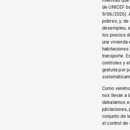
mientras que 
de UNICEF ba
9/06/2026). A
pobres, y, de
desempleo, el
los precios d
una vivienda 
habitaciones 
transporte. 
controles y e
gratuita por 
sistemáticame
Como venimo
nos llevan a 
debatamos e 
jubilaciones,
conjunto de l
el control de