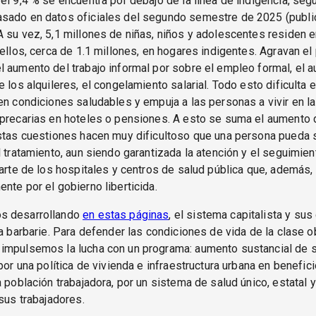
el 9,4 % se encuentra por debajo de la línea de indigencia, seg
sado en datos oficiales del segundo semestre de 2025 (publi
 su vez, 5,1 millones de niñas, niños y adolescentes residen 
 ellos, cerca de 1.1 millones, en hogares indigentes. Agravan e
 aumento del trabajo informal por sobre el empleo formal, el 
e los alquileres, el congelamiento salarial. Todo esto dificulta 
en condiciones saludables y empuja a las personas a vivir en la
precarias en hoteles o pensiones. A esto se suma el aumento d
Estas cuestiones hacen muy dificultoso que una persona pueda 
l tratamiento, aun siendo garantizada la atención y el seguimie
parte de los hospitales y centros de salud pública que, además
nte por el gobierno liberticida.
s desarrollando
en estas páginas
, el sistema capitalista y su
la barbarie. Para defender las condiciones de vida de la clase o
impulsemos la lucha con un programa: aumento sustancial de s
 por una política de vivienda e infraestructura urbana en benefici
a población trabajadora, por un sistema de salud único, estatal y 
 sus trabajadores.