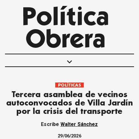
keyboard_arrow_down
POLÍTICAS
POLÍTICAS
Tercera asamblea de vecinos
INTERNACIONALES
autoconvocados de Villa Jardín
MOVIMIENTO OBRERO
por la crisis del transporte
MUJER
ECONOMÍA
Escribe
Walter Sánchez
SOCIEDAD Y CULTURA
JUVENTUD
29/06/2026