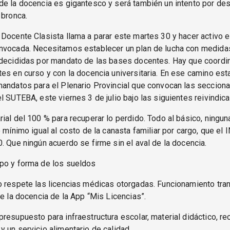
de la docencia es gigantesco y será también un intento por de
 bronca.
Docente Clasista llama a parar este martes 30 y hacer activo e
nvocada. Necesitamos establecer un plan de lucha con medida
 decididas por mandato de las bases docentes. Hay que coordin
es en curso y con la docencia universitaria. En ese camino es
andatos para el Plenario Provincial que convocan las seccion
l SUTEBA, este viernes 3 de julio bajo las siguientes reivindic
ial del 100 % para recuperar lo perdido. Todo al básico, ningu
o mínimo igual al costo de la canasta familiar por cargo, que el
. Que ningún acuerdo se firme sin el aval de la docencia.
po y forma de los sueldos
o respete las licencias médicas otorgadas. Funcionamiento tra
de la docencia de la App “Mis Licencias”.
resupuesto para infraestructura escolar, material didáctico, r
 un servicio alimentario de calidad.