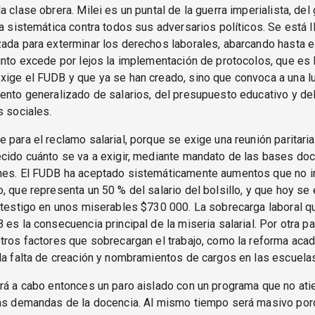
a clase obrera. Milei es un puntal de la guerra imperialista, del
ia sistemática contra todos sus adversarios políticos. Se está 
ada para exterminar los derechos laborales, abarcando hasta e
unto excede por lejos la implementación de protocolos, que es 
xige el FUDB y que ya se han creado, sino que convoca a una l
ento generalizado de salarios, del presupuesto educativo y de
s sociales.
 para el reclamo salarial, porque se exige una reunión paritaria
cido cuánto se va a exigir, mediante mandato de las bases doc
nes. El FUDB ha aceptado sistemáticamente aumentos que no in
, que representa un 50 % del salario del bolsillo, y que hoy se
 testigo en unos miserables $730 000. La sobrecarga laboral q
 es la consecuencia principal de la miseria salarial. Por otra pa
tros factores que sobrecargan el trabajo, como la reforma aca
la falta de creación y nombramientos de cargos en las escuela
rá a cabo entonces un paro aislado con un programa que no ati
las demandas de la docencia. Al mismo tiempo será masivo por