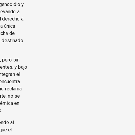
 genocidio y
llevando a
l derecho a
la única
ucha de
l destinado
, pero sin
entes, y bajo
tegran el
 encuentra
ue reclama
rte, no se
démica en
s.
ende al
que el