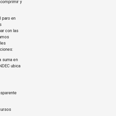
scomprimir y
l paro en
s
ar con las
tamos
ales
aciones:
na suma en
 INDEC ubica
nsparente
ecursos