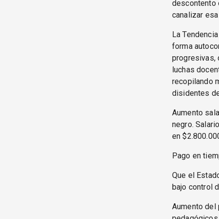
descontento 
canalizar esa
La Tendencia 
forma autoco
progresivas,
luchas docent
recopilando m
disidentes de
Aumento salar
negro. Salari
en $2.800.000
Pago en tiem
Que el Estad
bajo control 
Aumento del p
pedagógicos y