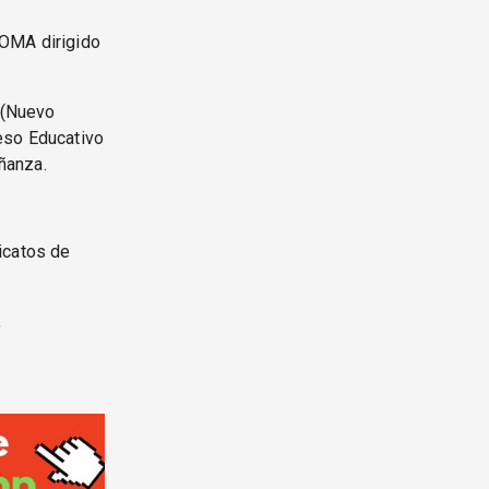
IOMA dirigido
f (Nuevo
eso Educativo
ñanza.
icatos de
,