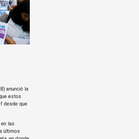
B) anunció la
 que estos
lof desde que
 en las
os últimos
ata, en donde