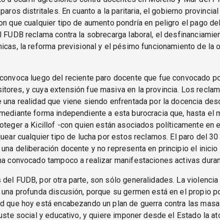
paros distritales. En cuanto a la paritaria, el gobierno provincial
on que cualquier tipo de aumento pondría en peligro el pago del
l FUDB reclama contra la sobrecarga laboral, el desfinanciamie
icas, la reforma previsional y el pésimo funcionamiento de la o
 convoca luego del reciente paro docente que fue convocado po
tores, y cuya extensión fue masiva en la provincia. Los recl
 una realidad que viene siendo enfrentada por la docencia de
 mediante forma independiente a esta burocracia que, hasta el
oteger a Kicillof -con quien están asociados políticamente en 
quear cualquier tipo de lucha por estos reclamos. El paro del 30
una deliberación docente y no representa en principio el inicio
ha convocado tampoco a realizar manifestaciones activas duran
del FUDB, por otra parte, son sólo generalidades. La violencia
 una profunda discusión, porque su germen está en el propio po
ad que hoy está encabezando un plan de guerra contra las masa
juste social y educativo, y quiere imponer desde el Estado la a