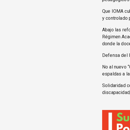
Que IOMA cub
y controlado 
Abajo las ref
Régimen Acadé
donde la doc
Defensa del I
No al nuevo “
espaldas a la
Solidaridad c
discapacidad,