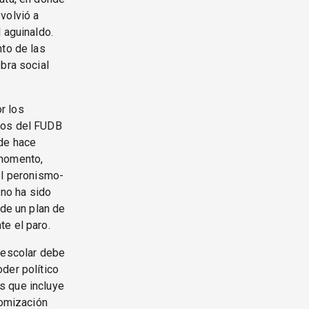
 volvió a
 aguinaldo.
nto de las
bra social
r los
amos del FUDB
sde hace
 momento,
el peronismo-
 no ha sido
 de un plan de
te el paro.
 escolar debe
der político
s que incluye
tomización