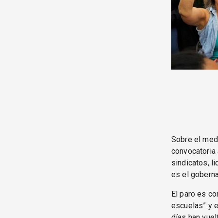
Sobre el medi
convocatoria 
sindicatos, l
es el goberna
El paro es co
escuelas” y e
días han vuel