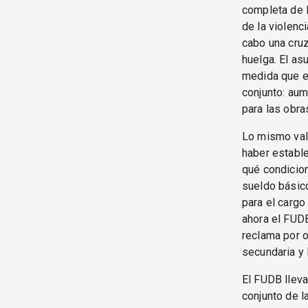
completa de l
de la violenc
cabo una cruz
huelga. El as
medida que e
conjunto: aum
para las obra
Lo mismo vale
haber estable
qué condicio
sueldo básico
para el cargo
ahora el FUDB
reclama por o
secundaria y 
El FUDB lleva
conjunto de 