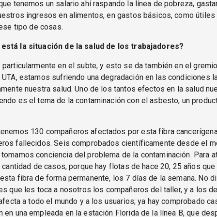
que tenemos un salario ahí raspando la línea de pobreza, gast
estros ingresos en alimentos, en gastos básicos, como útiles 
 ese tipo de cosas.
stá la situación de la salud de los trabajadores?
particularmente en el subte, y esto se da también en el gremi
n UTA, estamos sufriendo una degradación en las condiciones l
amente nuestra salud. Uno de los tantos efectos en la salud nu
endo es el tema de la contaminación con el asbesto, un produc
tenemos 130 compañeros afectados por esta fibra cancerígen
ros fallecidos. Seis comprobados científicamente desde el 
 tomamos conciencia del problema de la contaminación. Para at
a cantidad de casos, porque hay flotas de hace 20, 25 años que
sta fibra de forma permanente, los 7 días de la semana. No d
es que les toca a nosotros los compañeros del taller, y a los de 
 afecta a todo el mundo y a los usuarios; ya hay comprobado c
 en una empleada en la estación Florida de la línea B, que de