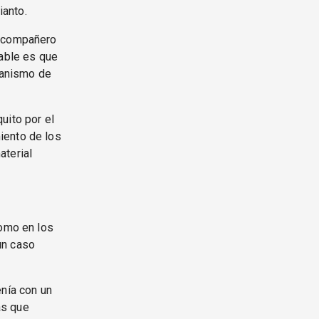
ianto.
n compañero
bable es que
ecanismo de
uito por el
iento de los
aterial
como en los
un caso
enía con un
as que