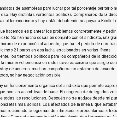
andatos de asambleas para luchar por tal porcentaje paritario n
eso. Hay distintas vertientes políticas. Compañeros de la dire
ar al kirchnerismo y hoy están debatiendo si apoyar a Kicillof
que hacemos es plantear los problemas concretamente y pedir 
dicato. Se han hecho cosas en conjunto con el sindicato, una gra
 horas de exposición al asbesto, que fue el pedido de dos fra
cimos 21 paros en esa lucha, escalonados en varias líneas.
nte, los tiempos políticos para los compañeros de la direcció
 la misma vehemencia en este nuevo escenario que surgió con l
 estoy de acuerdo, muchos compañeros no estamos de acuerdo: 
 todo, no hay negociación posible.
ay un funcionamiento orgánico del sindicato que permite expre
 que son las asambleas de base. El congreso de delegados vot
e todas las resoluciones. Después no se traduce desde mi pun
concretas más sólidas. Los afectados de la línea B que estáb
mos recibiendo telegramas de intimación a presentarnos a traba
la línea C en este momento están circulando dos formaciones 