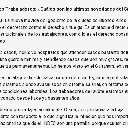
os Trabajadores: ¿Cuáles son las últimas novedades del S
a:
La nueva movida del gobierno de la ciudad de Buenos Aires,
o el decretazo contra el derecho a huelga. Es un ataque directo 
titucionales de los trabajadores, como lo es el derecho consti
as.
 saben, inclusive hospitales que atienden casos bastante del
una guardia mínima y atendiendo casos que son muy graves, re
uerza permanentemente. Lo hemos visto en el Garraham, en var
es un ataque directo hacia nuestro derecho legítimo a protesta
estamos siendo avasallados en el tema salarial, en el tema d
s condiciones laborales. Los trabajadores del subte estamos en
 atrasado desde hace ya bastantes años.
endo porcentajes anualmente. O sea, son paritarias a la baja
te con respecto a lo que significa la inflación que nos import
flacionarias que da el INDEC son una pantalla, porque ocultan qu