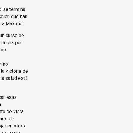
o se termina
cción que han
 o a Máximo.
un curso de
n lucha por
ncos
n no
a victoria de
la salud está
sar esas
a
to de vista
amos de
jar en otros
Nagoya que