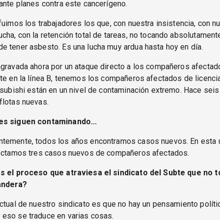
ante planes contra este cancerígeno.
fuimos los trabajadores los que, con nuestra insistencia, con n
cha, con la retención total de tareas, no tocando absolutament
 tener asbesto. Es una lucha muy ardua hasta hoy en día.
agravada ahora por un ataque directo a los compañeros afectad
te en la línea B, tenemos los compañeros afectados de licenci
tsubishi están en un nivel de contaminación extremo. Hace sei
flotas nuevas.
es siguen contaminando...
emente, todos los años encontramos casos nuevos. En esta 
tectamos tres casos nuevos de compañeros afectados.
s el proceso que atraviesa el sindicato del Subte que no 
andera?
ctual de nuestro sindicato es que no hay un pensamiento políti
eso se traduce en varias cosas.