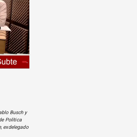
ablo Busch y
e Política
e, exdelegado