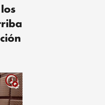
 los
rriba
ción