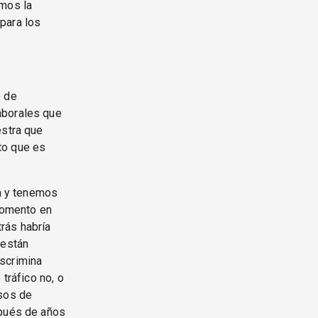
amos la
para los
o de
aborales que
estra que
to que es
a y tenemos
momento en
rás habría
 están
iscrimina
tráfico no, o
asos de
spués de años