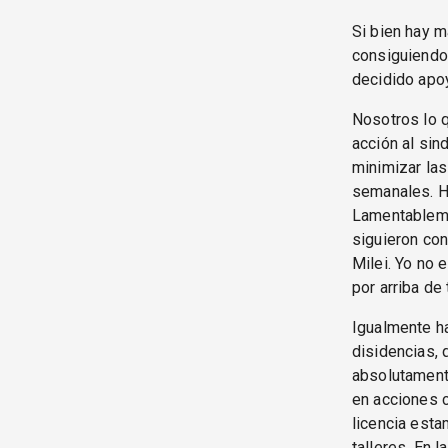
Si bien hay m
consiguiendo 
decidido apoy
Nosotros lo 
acción al sin
minimizar las
semanales. Hi
Lamentableme
siguieron con
Milei. Yo no
por arriba de
Igualmente h
disidencias,
absolutament
en acciones 
licencia esta
talleres. En 