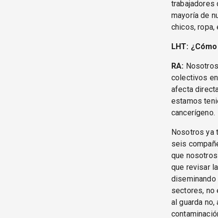
trabajadores 
mayoría de nu
chicos, ropa,
LHT: ¿Cómo e
RA:
Nosotros 
colectivos e
afecta direct
estamos teni
cancerígeno.
Nosotros ya 
seis compañe
que nosotros
que revisar l
diseminando e
sectores, no 
al guarda no,
contaminación