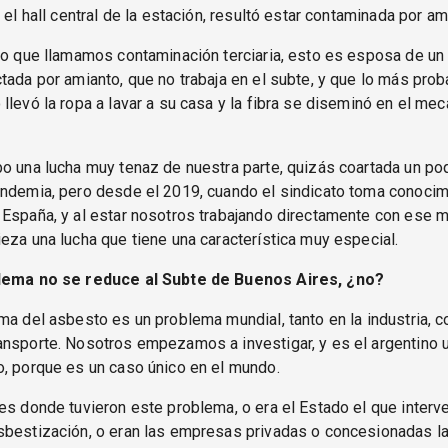
 el hall central de la estación, resultó estar contaminada por am
 lo que llamamos contaminación terciaria, esto es esposa de u
tada por amianto, que no trabaja en el subte, y que lo más pro
llevó la ropa a lavar a su casa y la fibra se diseminó en el m
o una lucha muy tenaz de nuestra parte, quizás coartada un poq
andemia, pero desde el 2019, cuando el sindicato toma conocim
España, y al estar nosotros trabajando directamente con ese m
eza una lucha que tiene una característica muy especial.
blema no se reduce al Subte de Buenos Aires, ¿no?
ma del asbesto es un problema mundial, tanto en la industria, 
ansporte. Nosotros empezamos a investigar, y es el argentino 
, porque es un caso único en el mundo.
es donde tuvieron este problema, o era el Estado el que interv
sbestización, o eran las empresas privadas o concesionadas l