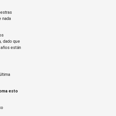
uestras
e nada
os
a, dado que
s años están
última
toma esto
co