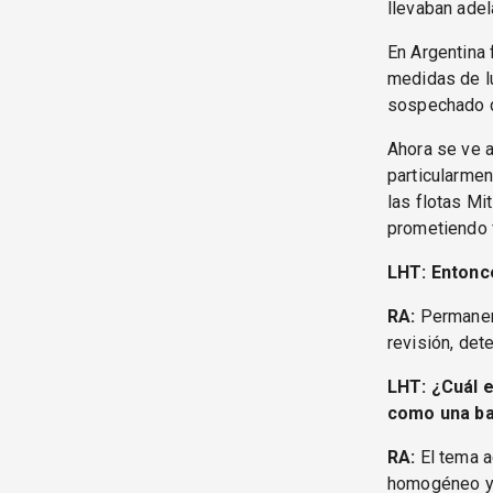
llevaban adel
En Argentina 
medidas de lu
sospechado de
Ahora se ve 
particularmen
las flotas Mi
prometiendo 
LHT: Entonc
RA:
Permanent
revisión, de
LHT: ¿Cuál e
como una b
RA:
El tema a
homogéneo y 