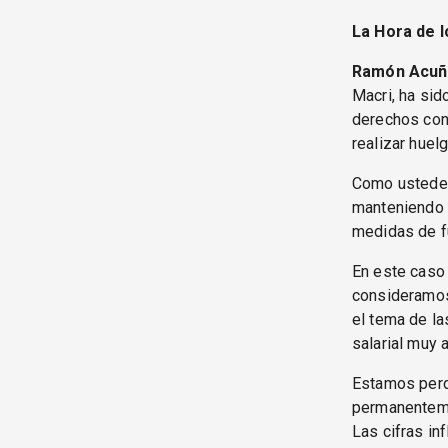
La Hora de l
Ramón Acuñ
Macri, ha sid
derechos cons
realizar huelg
Como ustedes
manteniendo 
medidas de f
En este caso 
consideramos 
el tema de la
salarial muy
Estamos perdi
permanentemen
Las cifras in