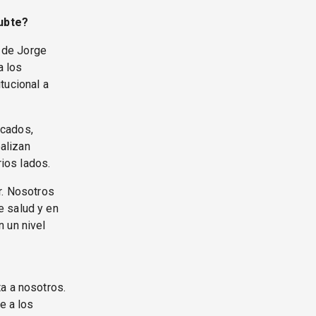
ubte?
 de Jorge
a los
tucional a
icados,
alizan
ios lados.
r. Nosotros
e salud y en
 un nivel
a a nosotros.
e a los