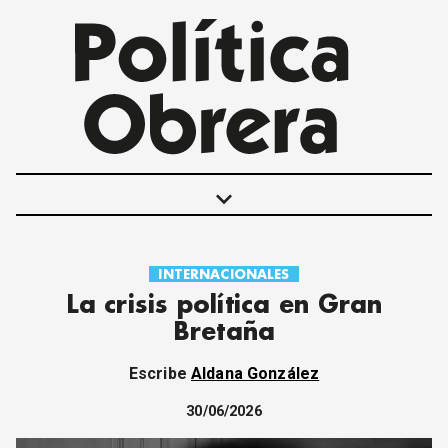
keyboard_arrow_down
INTERNACIONALES
POLÍTICAS
La crisis política en Gran
INTERNACIONALES
Bretaña
MOVIMIENTO OBRERO
MUJER
Escribe
Aldana González
ECONOMÍA
SOCIEDAD Y CULTURA
30/06/2026
JUVENTUD