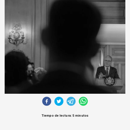
CORREO DE LECTORES
DEBATE
ARCHIVO
DECLARACIONES
OPINIÓN
ALTAMIRA RESPONDE
Política Obrera Revista
CONTACTO
Tiempo de lectura: 5 minutos