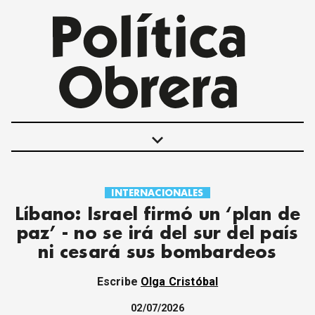
keyboard_arrow_down
INTERNACIONALES
POLÍTICAS
Líbano: Israel firmó un ‘plan de
INTERNACIONALES
paz’ - no se irá del sur del país
MOVIMIENTO OBRERO
ni cesará sus bombardeos
MUJER
ECONOMÍA
Escribe
Olga Cristóbal
SOCIEDAD Y CULTURA
JUVENTUD
02/07/2026