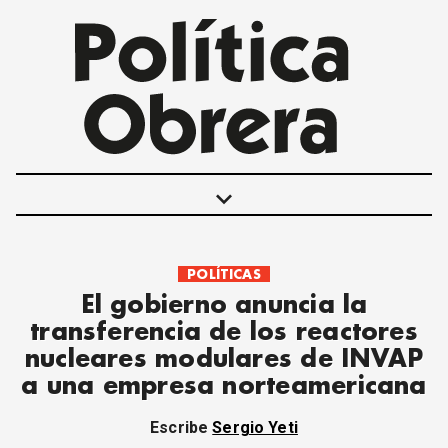
keyboard_arrow_down
POLÍTICAS
POLÍTICAS
El gobierno anuncia la
INTERNACIONALES
transferencia de los reactores
MOVIMIENTO OBRERO
nucleares modulares de INVAP
MUJER
a una empresa norteamericana
ECONOMÍA
SOCIEDAD Y CULTURA
Escribe
Sergio Yeti
JUVENTUD