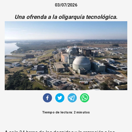
CORREO DE LECTORES
03/07/2026
DEBATE
Una ofrenda a la oligarquía tecnológica.
ARCHIVO
DECLARACIONES
OPINIÓN
ALTAMIRA RESPONDE
Política Obrera Revista
CONTACTO
Tiempo de lectura: 2 minutos