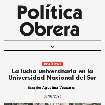
keyboard_arrow_down
POLÍTICAS
POLÍTICAS
La lucha universitaria en la
INTERNACIONALES
Universidad Nacional del Sur
MOVIMIENTO OBRERO
MUJER
Escribe
Agustina Vaccaroni
ECONOMÍA
SOCIEDAD Y CULTURA
03/07/2026
JUVENTUD