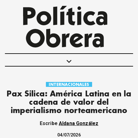
keyboard_arrow_down
INTERNACIONALES
POLÍTICAS
Pax Silica: América Latina en la
INTERNACIONALES
cadena de valor del
MOVIMIENTO OBRERO
imperialismo norteamericano
MUJER
ECONOMÍA
Escribe
Aldana González
SOCIEDAD Y CULTURA
JUVENTUD
04/07/2026