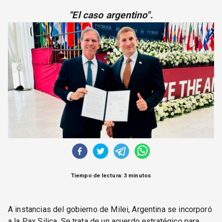
CORREO DE LECTORES
"El caso argentino".
DEBATE
ARCHIVO
DECLARACIONES
OPINIÓN
ALTAMIRA RESPONDE
Política Obrera Revista
CONTACTO
Tiempo de lectura: 3 minutos
A instancias del gobierno de Milei, Argentina se incorporó
a la Pax Silica. Se trata de un acuerdo estratégico para