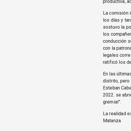
productiva, 
La comisión i
los días y ta
sostuvo la po
los compañer
conducción s
con la patron
legales corre
ratificó los 
En las últim
distrito, per
Esteban Cabel
2022. se abri
gremial”.
La realidad e
Matanza.