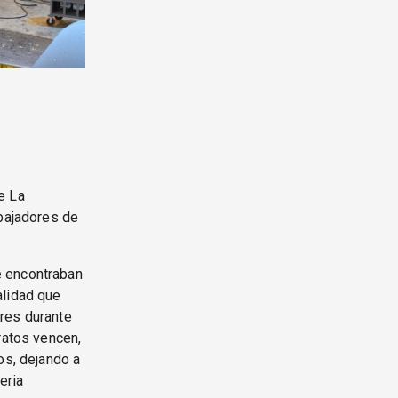
e La
abajadores de
e encontraban
alidad que
res durante
ratos vencen,
os, dejando a
eria