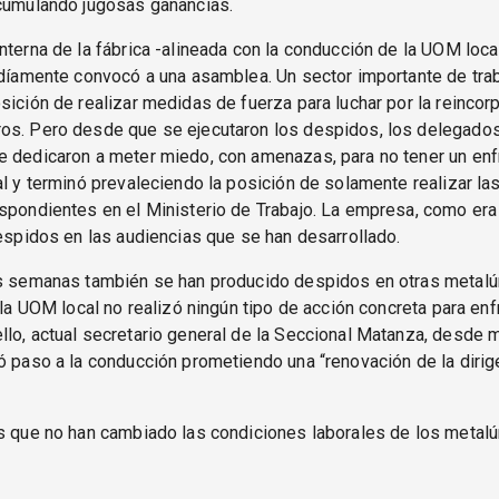
acumulando jugosas ganancias.
nterna de la fábrica -alineada con la conducción de la UOM local
rdíamente convocó a una asamblea. Un sector importante de tra
sición de realizar medidas de fuerza para luchar por la reincor
os. Pero desde que se ejecutaron los despidos, los delegados 
e dedicaron a meter miedo, con amenazas, para no tener un en
al y terminó prevaleciendo la posición de solamente realizar la
spondientes en el Ministerio de Trabajo. La empresa, como era
despidos en las audiencias que se han desarrollado.
as semanas también se han producido despidos en otras metalú
o la UOM local no realizó ningún tipo de acción concreta para enf
lo, actual secretario general de la Seccional Matanza, desde 
ó paso a la conducción prometiendo una “renovación de la dirig
s que no han cambiado las condiciones laborales de los metalú