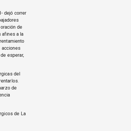
- dejó correr
bajadores
poración de
afines a la
frentamiento
s acciones
 de esperar,
rgicas del
rentarlos.
marzo de
encia
rgicos de La