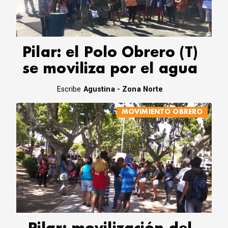
CORREO DE LECTORES
DEBATE
ARCHIVO
DECLARACIONES
Pilar: el Polo Obrero (T)
OPINIÓN
se moviliza por el agua
ALTAMIRA RESPONDE
Política Obrera Revista
Escribe
Agustina - Zona Norte
CONTACTO
MOVIMIENTO OBRERO