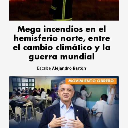
CORREO DE LECTORES
DEBATE
ARCHIVO
DECLARACIONES
Mega incendios en el
OPINIÓN
hemisferio norte, entre
ALTAMIRA RESPONDE
el cambio climático y la
Política Obrera Revista
guerra mundial
CONTACTO
Escribe
Alejandro Barton
MOVIMIENTO OBRERO