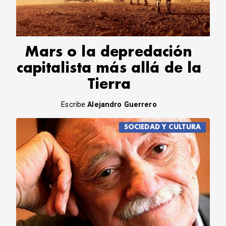
CORREO DE LECTORES
DEBATE
ARCHIVO
DECLARACIONES
Mars o la depredación
OPINIÓN
capitalista más allá de la
ALTAMIRA RESPONDE
Tierra
Política Obrera Revista
CONTACTO
Escribe
Alejandro Guerrero
SOCIEDAD Y CULTURA