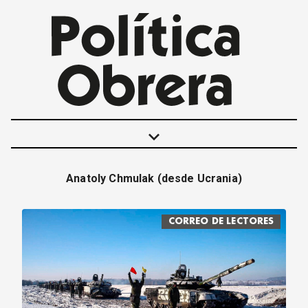
keyboard_arrow_down
Anatoly Chmulak (desde Ucrania)
POLÍTICAS
INTERNACIONALES
CORREO DE LECTORES
MOVIMIENTO OBRERO
MUJER
ECONOMÍA
SOCIEDAD Y CULTURA
JUVENTUD