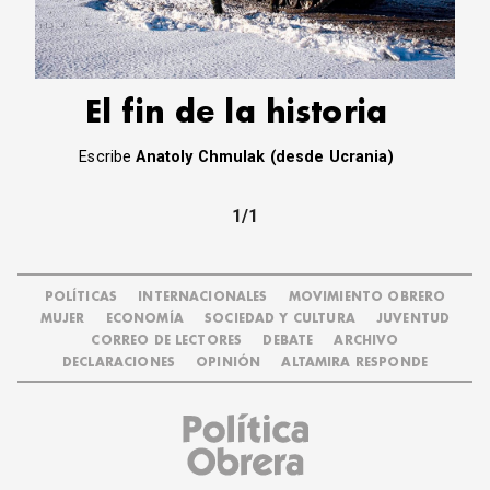
CORREO DE LECTORES
DEBATE
ARCHIVO
DECLARACIONES
El fin de la historia
OPINIÓN
Escribe
Anatoly Chmulak (desde Ucrania)
ALTAMIRA RESPONDE
Política Obrera Revista
1/1
CONTACTO
POLÍTICAS
INTERNACIONALES
MOVIMIENTO OBRERO
MUJER
ECONOMÍA
SOCIEDAD Y CULTURA
JUVENTUD
CORREO DE LECTORES
DEBATE
ARCHIVO
DECLARACIONES
OPINIÓN
ALTAMIRA RESPONDE