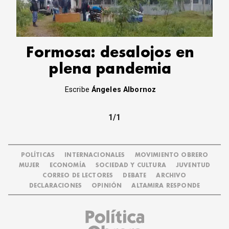
CORREO DE LECTORES
DEBATE
ARCHIVO
DECLARACIONES
Formosa: desalojos en
OPINIÓN
plena pandemia
ALTAMIRA RESPONDE
Política Obrera Revista
Escribe
Ángeles Albornoz
CONTACTO
1/1
POLÍTICAS
INTERNACIONALES
MOVIMIENTO OBRERO
MUJER
ECONOMÍA
SOCIEDAD Y CULTURA
JUVENTUD
CORREO DE LECTORES
DEBATE
ARCHIVO
DECLARACIONES
OPINIÓN
ALTAMIRA RESPONDE