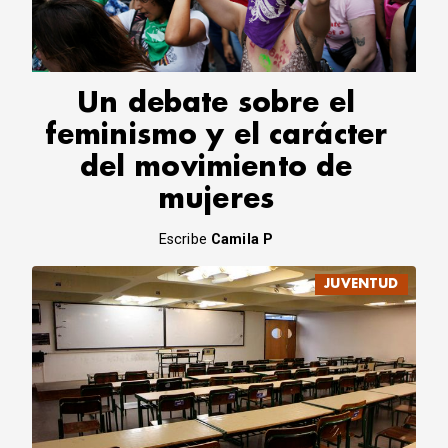
CORREO DE LECTORES
DEBATE
ARCHIVO
DECLARACIONES
Un debate sobre el
OPINIÓN
feminismo y el carácter
ALTAMIRA RESPONDE
del movimiento de
Política Obrera Revista
mujeres
CONTACTO
Escribe
Camila P
JUVENTUD