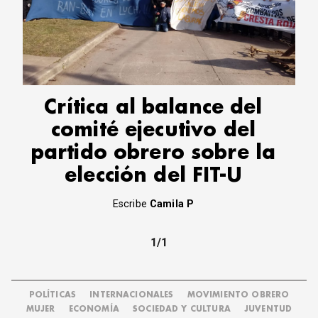
Crítica al balance del
comité ejecutivo del
partido obrero sobre la
elección del FIT-U
Escribe
Camila P
1/1
POLÍTICAS
INTERNACIONALES
MOVIMIENTO OBRERO
MUJER
ECONOMÍA
SOCIEDAD Y CULTURA
JUVENTUD