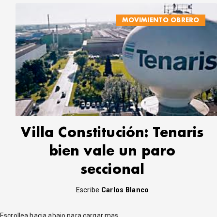
MOVIMIENTO OBRERO
Villa Constitución: Tenaris
bien vale un paro
seccional
Escribe
Carlos Blanco
Escrollea hacia abajo para cargar mas...