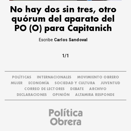
No hay dos sin tres, otro
quórum del aparato del
PO (O) para Capitanich
Escribe
Carlos Sandoval
1/1
POLÍTICAS
INTERNACIONALES
MOVIMIENTO OBRERO
MUJER
ECONOMÍA
SOCIEDAD Y CULTURA
JUVENTUD
CORREO DE LECTORES
DEBATE
ARCHIVO
DECLARACIONES
OPINIÓN
ALTAMIRA RESPONDE