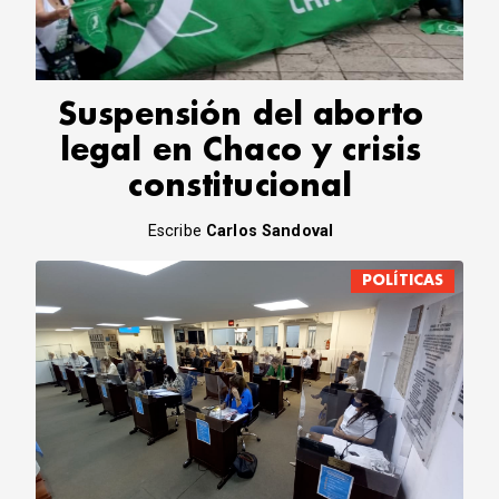
CORREO DE LECTORES
DEBATE
ARCHIVO
DECLARACIONES
Suspensión del aborto
OPINIÓN
legal en Chaco y crisis
ALTAMIRA RESPONDE
constitucional
Política Obrera Revista
CONTACTO
Escribe
Carlos Sandoval
POLÍTICAS