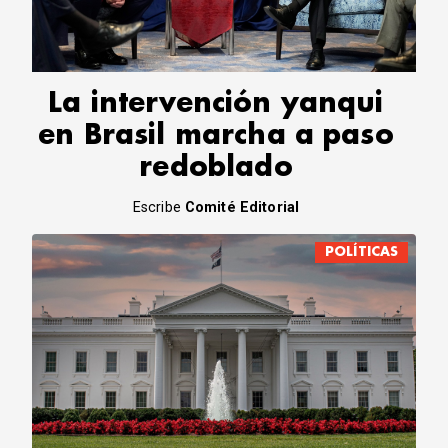
CORREO DE LECTORES
DEBATE
ARCHIVO
DECLARACIONES
La intervención yanqui
OPINIÓN
en Brasil marcha a paso
ALTAMIRA RESPONDE
redoblado
Política Obrera Revista
CONTACTO
Escribe
Comité Editorial
POLÍTICAS