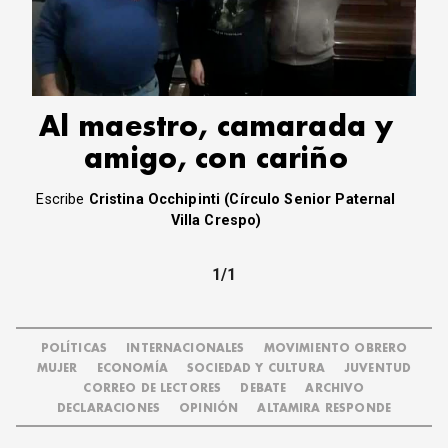
CORREO DE LECTORES
DEBATE
ARCHIVO
DECLARACIONES
OPINIÓN
Al maestro, camarada y
ALTAMIRA RESPONDE
amigo, con cariño
Política Obrera Revista
Escribe
Cristina Occhipinti (Círculo Senior Paternal
CONTACTO
Villa Crespo)
1/1
POLÍTICAS
INTERNACIONALES
MOVIMIENTO OBRERO
MUJER
ECONOMÍA
SOCIEDAD Y CULTURA
JUVENTUD
CORREO DE LECTORES
DEBATE
ARCHIVO
DECLARACIONES
OPINIÓN
ALTAMIRA RESPONDE