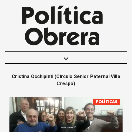
keyboard_arrow_down
Cristina Occhipinti (Círculo Senior Paternal Villa
POLÍTICAS
Crespo)
INTERNACIONALES
MOVIMIENTO OBRERO
POLÍTICAS
MUJER
ECONOMÍA
SOCIEDAD Y CULTURA
JUVENTUD