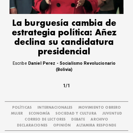
La burguesía cambia de
estrategia política: Añez
declina su candidatura
presidencial
Escribe
Daniel Perez - Socialismo Revolucionario
(Bolivia)
1/1
POLÍTICAS
INTERNACIONALES
MOVIMIENTO OBRERO
MUJER
ECONOMÍA
SOCIEDAD Y CULTURA
JUVENTUD
CORREO DE LECTORES
DEBATE
ARCHIVO
DECLARACIONES
OPINIÓN
ALTAMIRA RESPONDE