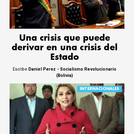
CORREO DE LECTORES
DEBATE
ARCHIVO
DECLARACIONES
OPINIÓN
Una crisis que puede
ALTAMIRA RESPONDE
derivar en una crisis del
Política Obrera Revista
Estado
CONTACTO
Escribe
Daniel Perez - Socialismo Revolucionario
(Bolivia)
INTERNACIONALES