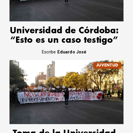
CORREO DE LECTORES
DEBATE
ARCHIVO
DECLARACIONES
Universidad de Córdoba:
OPINIÓN
“Esto es un caso testigo”
ALTAMIRA RESPONDE
Política Obrera Revista
Escribe
Eduardo José
CONTACTO
JUVENTUD