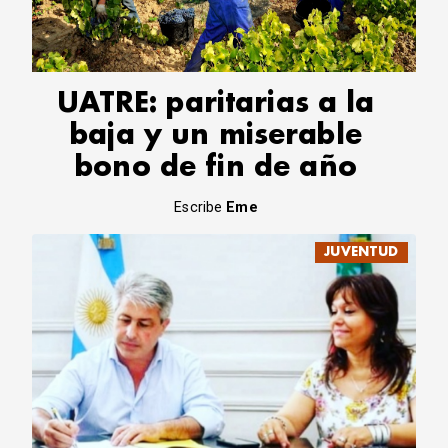
CORREO DE LECTORES
DEBATE
ARCHIVO
DECLARACIONES
UATRE: paritarias a la
OPINIÓN
baja y un miserable
ALTAMIRA RESPONDE
bono de fin de año
Política Obrera Revista
CONTACTO
Escribe
Eme
JUVENTUD