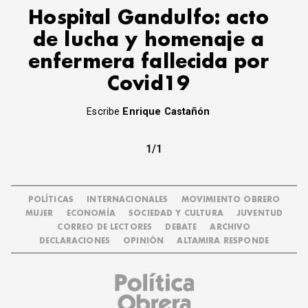
Hospital Gandulfo: acto
de lucha y homenaje a
enfermera fallecida por
Covid19
Escribe
Enrique Castañón
1/1
POLÍTICAS
INTERNACIONALES
MOVIMIENTO OBRERO
MUJER
ECONOMÍA
SOCIEDAD Y CULTURA
JUVENTUD
CORREO DE LECTORES
DEBATE
ARCHIVO
DECLARACIONES
OPINIÓN
ALTAMIRA RESPONDE