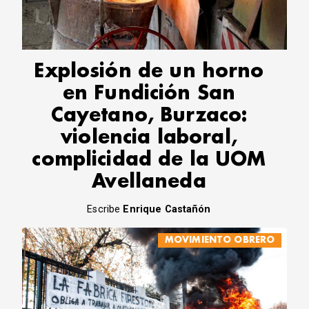
CORREO DE LECTORES
DEBATE
ARCHIVO
DECLARACIONES
Explosión de un horno
OPINIÓN
en Fundición San
ALTAMIRA RESPONDE
Cayetano, Burzaco:
Política Obrera Revista
violencia laboral,
CONTACTO
complicidad de la UOM
Avellaneda
Escribe
Enrique Castañón
MOVIMIENTO OBRERO