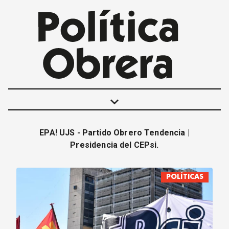
keyboard_arrow_down
EPA! UJS - Partido Obrero Tendencia |
POLÍTICAS
Presidencia del CEPsi.
INTERNACIONALES
MOVIMIENTO OBRERO
POLÍTICAS
MUJER
ECONOMÍA
SOCIEDAD Y CULTURA
JUVENTUD