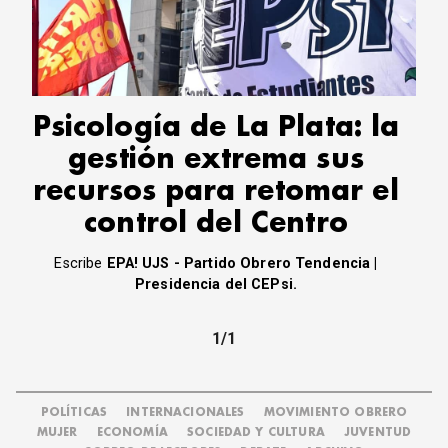
CORREO DE LECTORES
DEBATE
ARCHIVO
DECLARACIONES
OPINIÓN
Psicología de La Plata: la
ALTAMIRA RESPONDE
gestión extrema sus
Política Obrera Revista
recursos para retomar el
CONTACTO
control del Centro
Escribe
EPA! UJS - Partido Obrero Tendencia |
Presidencia del CEPsi.
1/1
POLÍTICAS
INTERNACIONALES
MOVIMIENTO OBRERO
MUJER
ECONOMÍA
SOCIEDAD Y CULTURA
JUVENTUD