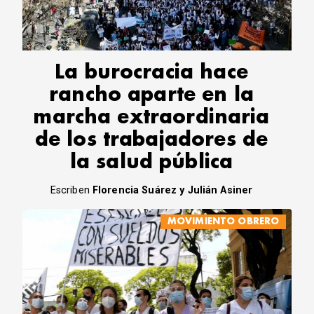
CORREO DE LECTORES
DEBATE
ARCHIVO
DECLARACIONES
La burocracia hace
OPINIÓN
rancho aparte en la
ALTAMIRA RESPONDE
marcha extraordinaria
Política Obrera Revista
de los trabajadores de
CONTACTO
la salud pública
Escriben
Florencia Suárez y Julián Asiner
MOVIMIENTO OBRERO