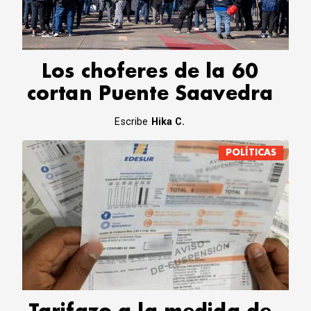
CORREO DE LECTORES
DEBATE
ARCHIVO
DECLARACIONES
Los choferes de la 60
OPINIÓN
cortan Puente Saavedra
ALTAMIRA RESPONDE
Política Obrera Revista
Escribe
Hika C.
CONTACTO
POLÍTICAS