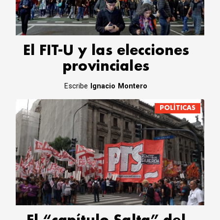
CORREO DE LECTORES
DEBATE
ARCHIVO
DECLARACIONES
El FIT-U y las elecciones
OPINIÓN
provinciales
ALTAMIRA RESPONDE
Política Obrera Revista
Escribe
Ignacio Montero
CONTACTO
POLÍTICAS