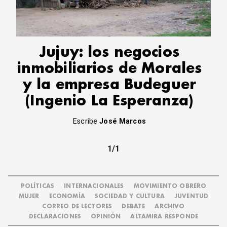
CORREO DE LECTORES
DEBATE
ARCHIVO
DECLARACIONES
Jujuy: los negocios
OPINIÓN
inmobiliarios de Morales
ALTAMIRA RESPONDE
y la empresa Budeguer
Política Obrera Revista
(Ingenio La Esperanza)
CONTACTO
Escribe
José Marcos
1/1
POLÍTICAS
INTERNACIONALES
MOVIMIENTO OBRERO
MUJER
ECONOMÍA
SOCIEDAD Y CULTURA
JUVENTUD
CORREO DE LECTORES
DEBATE
ARCHIVO
DECLARACIONES
OPINIÓN
ALTAMIRA RESPONDE