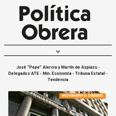
keyboard_arrow_down
José “Pepe” Alercia y Martín de Azpiazu -
POLÍTICAS
Delegados ATE - Min. Economía - Tribuna Estatal -
INTERNACIONALES
Tendencia
MOVIMIENTO OBRERO
MUJER
MOVIMIENTO OBRERO
ECONOMÍA
SOCIEDAD Y CULTURA
JUVENTUD