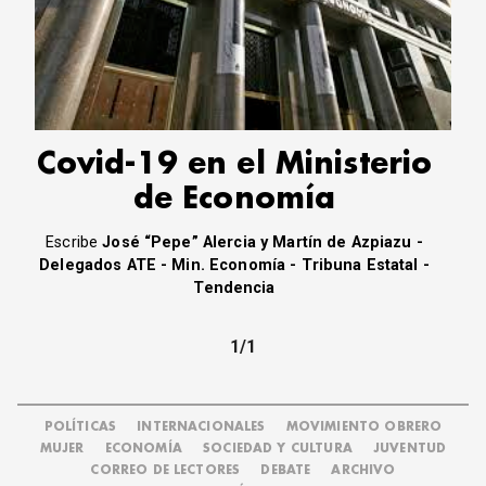
CORREO DE LECTORES
DEBATE
ARCHIVO
DECLARACIONES
OPINIÓN
Covid-19 en el Ministerio
ALTAMIRA RESPONDE
Política Obrera Revista
de Economía
CONTACTO
Escribe
José “Pepe” Alercia y Martín de Azpiazu -
Delegados ATE - Min. Economía - Tribuna Estatal -
Tendencia
1/1
POLÍTICAS
INTERNACIONALES
MOVIMIENTO OBRERO
MUJER
ECONOMÍA
SOCIEDAD Y CULTURA
JUVENTUD
CORREO DE LECTORES
DEBATE
ARCHIVO