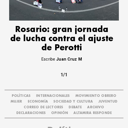
CORREO DE LECTORES
DEBATE
ARCHIVO
DECLARACIONES
Rosario: gran jornada
OPINIÓN
de lucha contra el ajuste
ALTAMIRA RESPONDE
de Perotti
Política Obrera Revista
CONTACTO
Escribe
Juan Cruz M
1/1
POLÍTICAS
INTERNACIONALES
MOVIMIENTO OBRERO
MUJER
ECONOMÍA
SOCIEDAD Y CULTURA
JUVENTUD
CORREO DE LECTORES
DEBATE
ARCHIVO
DECLARACIONES
OPINIÓN
ALTAMIRA RESPONDE