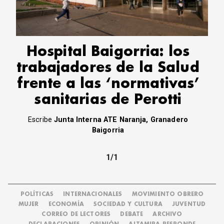
CORREO DE LECTORES
DEBATE
ARCHIVO
DECLARACIONES
Hospital Baigorria: los
OPINIÓN
trabajadores de la Salud
ALTAMIRA RESPONDE
frente a las ‘normativas’
Política Obrera Revista
sanitarias de Perotti
CONTACTO
Escribe
Junta Interna ATE Naranja, Granadero
Baigorria
1/1
POLÍTICAS
INTERNACIONALES
MOVIMIENTO OBRERO
MUJER
ECONOMÍA
SOCIEDAD Y CULTURA
JUVENTUD
CORREO DE LECTORES
DEBATE
ARCHIVO