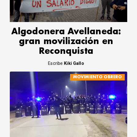
CORREO DE LECTORES
DEBATE
ARCHIVO
DECLARACIONES
Algodonera Avellaneda:
OPINIÓN
gran movilización en
ALTAMIRA RESPONDE
Reconquista
Política Obrera Revista
CONTACTO
Escribe
Kiki Gallo
MOVIMIENTO OBRERO