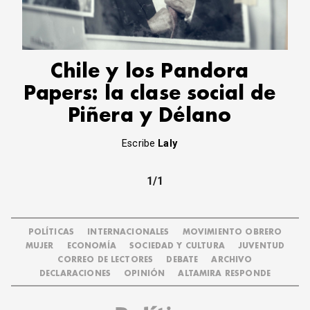
CORREO DE LECTORES
DEBATE
ARCHIVO
DECLARACIONES
Chile y los Pandora
OPINIÓN
Papers: la clase social de
ALTAMIRA RESPONDE
Piñera y Délano
Política Obrera Revista
CONTACTO
Escribe
Laly
1/1
POLÍTICAS
INTERNACIONALES
MOVIMIENTO OBRERO
MUJER
ECONOMÍA
SOCIEDAD Y CULTURA
JUVENTUD
CORREO DE LECTORES
DEBATE
ARCHIVO
DECLARACIONES
OPINIÓN
ALTAMIRA RESPONDE