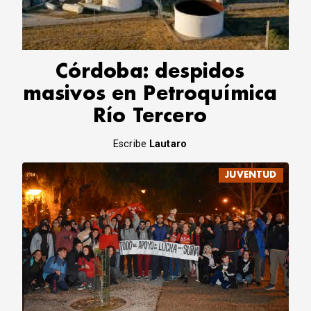
CORREO DE LECTORES
DEBATE
ARCHIVO
DECLARACIONES
Córdoba: despidos
OPINIÓN
masivos en Petroquímica
ALTAMIRA RESPONDE
Río Tercero
Política Obrera Revista
CONTACTO
Escribe
Lautaro
JUVENTUD