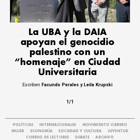
CORREO DE LECTORES
DEBATE
ARCHIVO
DECLARACIONES
La UBA y la DAIA
OPINIÓN
apoyan el genocidio
ALTAMIRA RESPONDE
palestino con un
Política Obrera Revista
“homenaje” en Ciudad
CONTACTO
Universitaria
Escriben
Facundo Perales y Leila Krupski
1/1
POLÍTICAS
INTERNACIONALES
MOVIMIENTO OBRERO
MUJER
ECONOMÍA
SOCIEDAD Y CULTURA
JUVENTUD
CORREO DE LECTORES
DEBATE
ARCHIVO