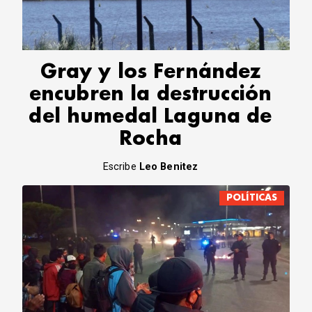
CORREO DE LECTORES
DEBATE
ARCHIVO
DECLARACIONES
Gray y los Fernández
OPINIÓN
encubren la destrucción
ALTAMIRA RESPONDE
del humedal Laguna de
Política Obrera Revista
Rocha
CONTACTO
Escribe
Leo Benitez
POLÍTICAS