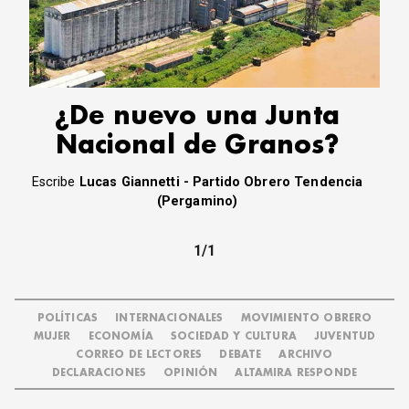
CORREO DE LECTORES
DEBATE
ARCHIVO
DECLARACIONES
OPINIÓN
¿De nuevo una Junta
ALTAMIRA RESPONDE
Nacional de Granos?
Política Obrera Revista
Escribe
Lucas Giannetti - Partido Obrero Tendencia
CONTACTO
(Pergamino)
1/1
POLÍTICAS
INTERNACIONALES
MOVIMIENTO OBRERO
MUJER
ECONOMÍA
SOCIEDAD Y CULTURA
JUVENTUD
CORREO DE LECTORES
DEBATE
ARCHIVO
DECLARACIONES
OPINIÓN
ALTAMIRA RESPONDE