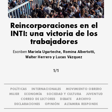
CORREO DE LECTORES
DEBATE
ARCHIVO
DECLARACIONES
Reincorporaciones en el
OPINIÓN
INTI: una victoria de los
ALTAMIRA RESPONDE
trabajadores
Política Obrera Revista
CONTACTO
Escriben
Mariela Ugarteche, Romina Albertotti,
Walter Herrero y Lucas Vázquez
1/1
POLÍTICAS
INTERNACIONALES
MOVIMIENTO OBRERO
MUJER
ECONOMÍA
SOCIEDAD Y CULTURA
JUVENTUD
CORREO DE LECTORES
DEBATE
ARCHIVO
DECLARACIONES
OPINIÓN
ALTAMIRA RESPONDE