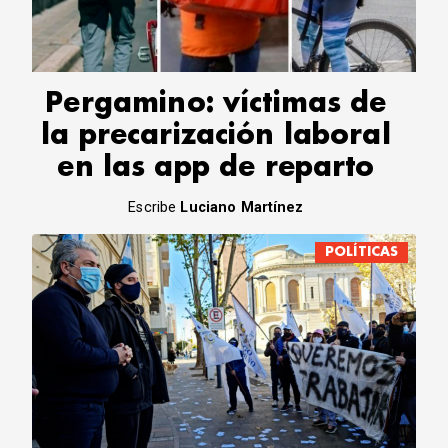
CORREO DE LECTORES
DEBATE
ARCHIVO
DECLARACIONES
Pergamino: víctimas de
OPINIÓN
la precarización laboral
ALTAMIRA RESPONDE
en las app de reparto
Política Obrera Revista
CONTACTO
Escribe
Luciano Martínez
POLÍTICAS