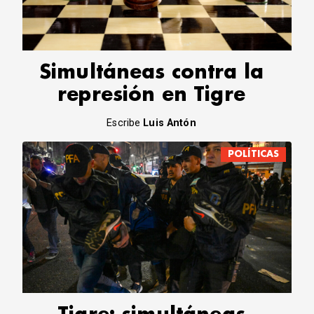
CORREO DE LECTORES
DEBATE
ARCHIVO
DECLARACIONES
Simultáneas contra la
OPINIÓN
represión en Tigre
ALTAMIRA RESPONDE
Política Obrera Revista
Escribe
Luis Antón
CONTACTO
POLÍTICAS